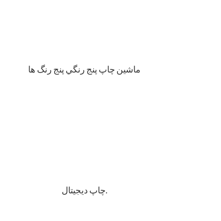
ماشين چاپ پنج رنگي پنج رنگ ها
چاپ ديجيتال.