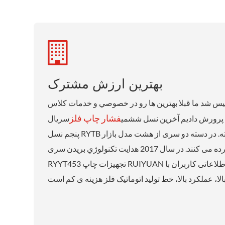
بهترین ارزش مشترک
س شد ما قبلا بهترين ها رو در خصوصي و خدمات کلاس
فشار چاپ فلز
پرورش داديم آخرين نسل ششمي
سريال RYYT453 و دستگاه نسل
پنجم نسل RYTB غافلگيري در 20 سال گذشته. در دسته دو سری از هشت مدل بازار
جهانی متفاوت را برآورده می کنند. در سال 2017 هدايت تکنولوژي بريدن سری
RYYT453 تجهیزات چاپ RUIYUAN در رشته اطلاعات و اطلاعاتی کاربران با