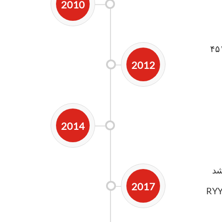
2010
1- رنگ، چاپ فلزی دو رنگ و کت 452B
2012
2014
2017