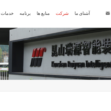
آشنای ما
شرکت
منابع ها
برنامه
خدمات ه

sales99@ruiyuan
+86 1