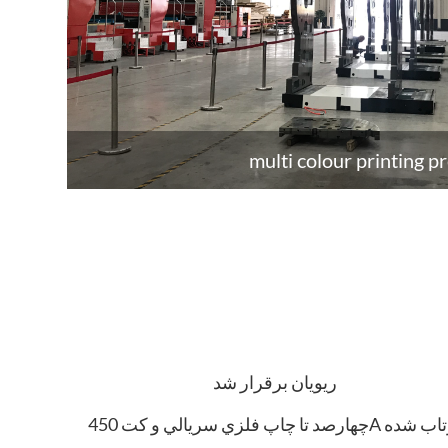
multi colour printing p
ريويان برقرار شد
ا چاپ فلزي سريالي و کت 450A پرتاب شده