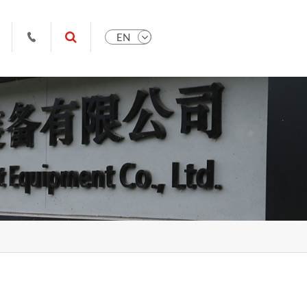
EN

ys.com
9951102709