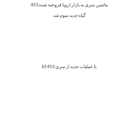
453 ماشين سري به بازار اروپا فروخته شده
گياه جديد تموم شد
10 تا عمليات جديد از سري 453.