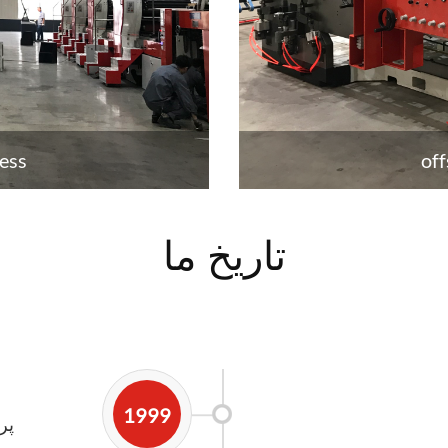
ress
off
تاریخ ما
1999
چهارصد ت