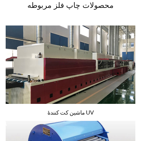
محصولات چاپ فلز مربوطه
ماشین کت کنندۀ UV