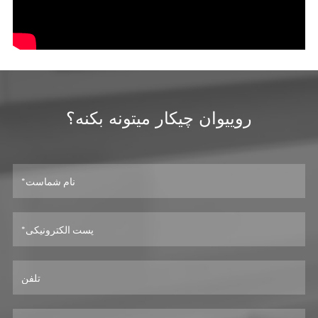
روييوان چيکار ميتونه بکنه؟