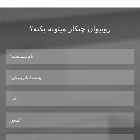
روييوان چيکار ميتونه بکنه؟