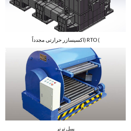
اکسیسازر حرارتی مجدداً) RTO (
پییل ترنر