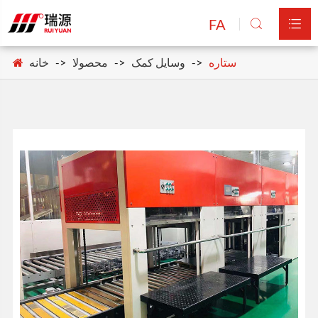
FA


ستاره
وسایل کمک
محصولا
خانه