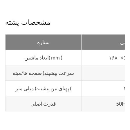
مشخصات پشته
 فنی
ستاره
۱۶۸۰×16
ابعاد ماشین) mm (
د
سرعت بیشینه) صفحه ها/میته
۱۲
پهنای تین بیشینه) میلی متر (
قدرت اصلی