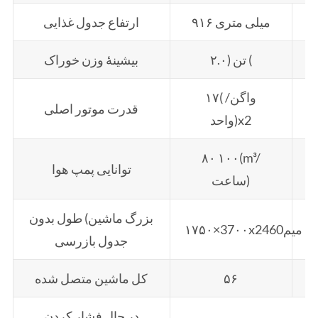
۹۱۶ میلی متری
ارتفاع جدول غذایی
۲.۰) تن (
بیشینۀ وزن خوراک
۱۷( واگن/
قدرت موتور اصلی
واحد)x2
۸۰ ۱۰۰(m³/
توانایی پمپ هوا
ساعت)
بزرگ ماشین) طول بدون
۱۷۵۰×37۰۰x2460میم
جدول بازرسی
۵۶
کل ماشین متصل شده
در حال فشار کردن