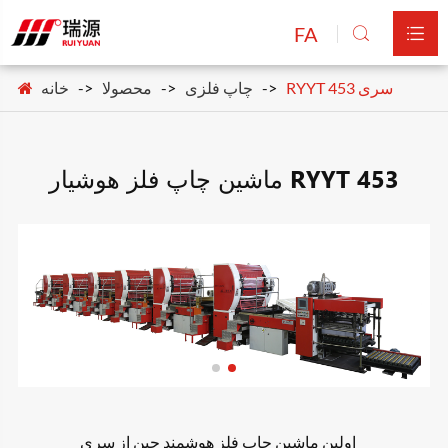
FA


RYYT 453 سری
چاپ فلزی
محصولا
خانه
ماشین چاپ فلز هوشیار RYYT 453
اولین ماشین چاپ فلز هوشمند چین از سری