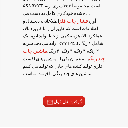
453 RYYT است. مخصوصاً ۴۵۳ سری ارتقا
داده شده خودکاری کامل به دست می
فشار چاپ فلز
آورد
اطلاعاتی، دیجیتال و
اطلاعات است که کاربران را با کاربرد بالا،
عملکرد بالا، هزینه کمی از خط تولید اتوماتیک
ارائه می دهد. سریه RYYT 453 شامل ۱ رنگ،
ماشین چاپ
۲ رنگ، ۳ رنگ، ۴ رنگ، ۴ رنگ،
چند رنگی
و به عنوان يکي از ماشين هاي افست
فلزي توليد کننده هاي چاپي که توليد مي کنيم
ماشين هاي چند رنگي با قيمت مناسب
گرفتن نقل قول