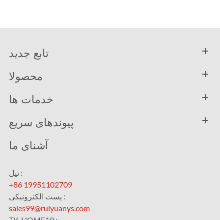
تابع جدید
محصولا
خدمات ها
پیوندهای سریع
آشنای ما
تیل :
+86 19951102709
پست الکترونیکی :
sales99@ruiyuanys.com
TY_HOME19 :