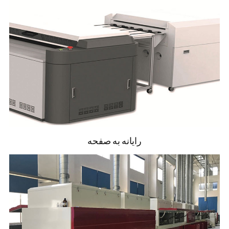
سیستم مدیریت برگه
ذخیره نیروی کاری و بهبود سیستم مدیریت برگه
های آزمایش.
نمایش برخط
نظارت ویدئویی آنلاین، نظارت تفاوت هایی با
عملکرد خودآموزش، و محصولات بدون رد کردن
به طور خودکار، مطمئن بشيد که محصولات غير
رایانه به صفحه
قابل قبول به فرايند بعدي جريان نخواهند داشت
پشتهٔ خودکار
برای رسیدن به تولید بدون توقف، یک جعبه برای
جمع آوری محصولات بدون محصول استفاده