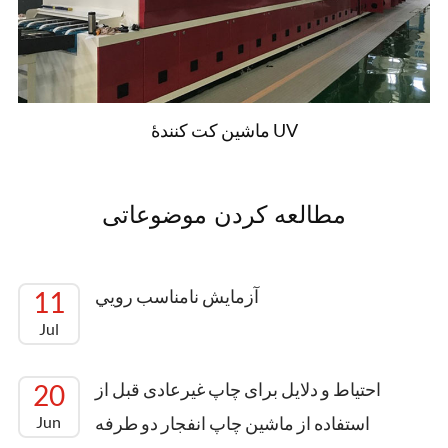
میشه دوتا جعبه ديگر را به طور آزادي تغيير
ميگيرند بعد از رسيدن به مقدار مجموعه اي،
ميتونه به طور خودکار برگه رو فرود بياره وقتي که
پالت رو دريافت ميکنه و به طور خودکار افزايش
ماشین کت کنندۀ UV
ميده تا براي دريافت برگه بعدي آماده بشه خيلي
باهوش و راحته
مطالعه کردن موضوعاتی
خوراندن خودکار پالتها
دستگاه جمع آوری و جداسازی پالت رو به طور
آزمايش نامناسب رويي
11
خودکار تکمیل میکنه خيلي باهوش و راحته
Jul
احتیاط و دلایل برای چاپ غیرعادی قبل از
20
استفاده از ماشین چاپ انفجار دو طرفه
Jun