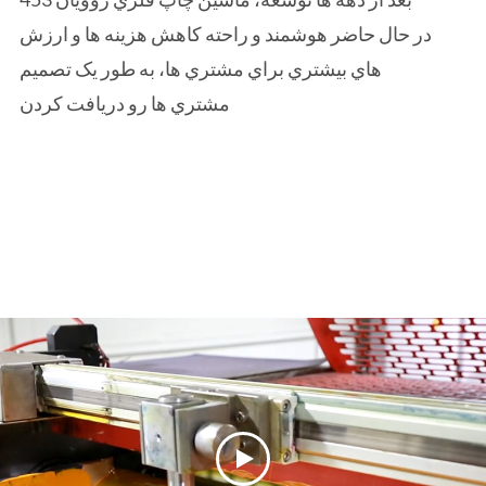
بسته شدن کلید جوهر را کامل کند و همچنین یک
در حال حاضر هوشمند و راحته کاهش هزينه ها و ارزش
سیستم بستن برگه یک دکمه را دارد. ذخیره ی
هاي بيشتري براي مشتري ها، به طور يک تصميم
زمان ترکیب جوهر، با کاربردی بالاتر، کاهش
مشتري ها رو دريافت کردن
انحرافی کروماتیک دسته های مختلفی
دستگاه شستشویی خودکار جوک
واحدهای مطبوعات چندین چاپی رو تموم کنین یا
یک واحد یک چاپ مربوط به یک دکمه میشوین
نیروی کاری را کاهش می دهد، نگه داشتن زمان
شستن در حدود ۳۵ دقیقه با کارگری و حفاظت
سبز محیطی
سیستم ضعیف الکلی
ماشین چاپ خودکار
از یک جعبه الکل تشکیل
...
شده با عملکرد کنترل دما، چرخ های آب، و یک
غرق حفظ حرارتی با عملکرد شناسایی سطح مایع