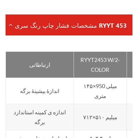
مشخصات فشار چاپ رنگ سری RYYT 453
RYYT2453 W/2-
R
ارتباطاتی
COLOR
ی
۱۴۵×950 میلی
اندازۀ بیشینۀ برگه
متری
اندازه ی کمینه استاندارد
۷۱۲×۵۱۰ میلیم
برگه