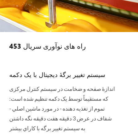
اطمینان دادن لباس، آب پایدار و قابل اعتماد در
طرح بندی
خوراندن برق
از طریق دکمه و کنترل موتور الکتریکی، تغذیه
کننده می تواند برای حرکت چپ و راست تنظیم
راه های نوآوری سریال 453
شود، به جلو و عقب برای رسیدن به موقعیت
تغذیه بهینه ای که قدرت انسانی را ذخیره می کند و
به راحتی عمل می کند.
سیستم تغییر برگۀ دیجیتال با یک دکمه
اندازۀ صفحه و ضخامت در سیستم کنترل مرکزی
که مستقیماً توسط یک دکمه تنظیم شده است:
تموم از تغذيه دهنده - در مورد ماشين اصلي -
شفاف در عرض 3 دقيقه هفت دقيقه نگه داشتن
به سيستم تغيير برگه با کاراي بيشتر