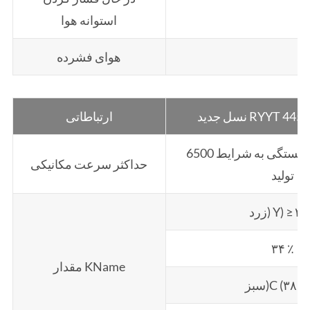
استوانه هوا
≥ 
هوای فشرده
RYYT 4453/4-C
ارتباطاتی
6500 صفحه / ساعت بستگی به شرایط
حداکثر سرعت مکانیکی
تولید
د) Y) ≥ ۳۰٪
۳۴ ٪
مقدار KName