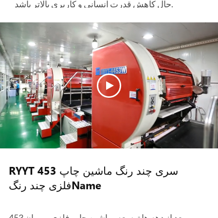
حال کاهش قدرت انسانی و کاربری بالاتر باشد.
دستگاه کنترل دوردست جلو گریپر
سیستم کنترل مرکزی میتونه دقیق و سریع تغییر
خوب جلو رو در حالت اجرا تموم کنه همچنين
ميتونه کارآگاه رو بهبود ببره
سیستم کنترل از راه دور چشمه زنند
INKPROName
مستقیماً تاریخ CIP3 را در کنسول جوهر، به طور
خودکار کمیت جوهر را پیش گیری کنید. سپس
مجموعهٔ جوهر را از طریق ۳۶ بخش رنگ جوهر
تکمیل کنید تا تعداد جوهر در هر منطقه را به طور
RYYT 453 سری چند رنگ ماشین چاپ
دور تنظیم کنید. تابع ذخیره سازی حافظه ی پیشبرد
فلزی چند رنگName
داده های چندگانه و خواندن داده های تنظیم به طور
خودکار ضروری است. علاوه بر این، می تواند
بعد از دهه ها توسعه، ماشين چاپ فلزي روويان 453