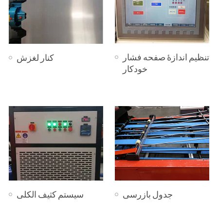
دستگاه کنترل دوردست
سیستم حرکت کنترل از
گریپر
راه دور INKPRO-I
میله پتوی آلومینیم
کابین برقی