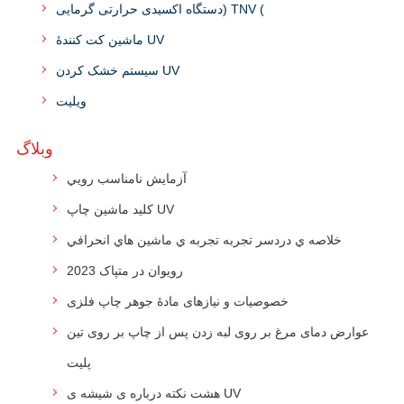
دستگاه اکسیدی حرارتی گرمایی) TNV (
ماشین کت کنندۀ UV
سیستم خشک کردن UV
ویلیت
وبلاگ
آزمايش نامناسب رويي
کلید ماشین چاپ UV
خلاصه ي دردسر تجربه تجربه ي ماشين هاي انحرافي
رويوان در متپاک 2023
خصوصیات و نیازهای مادهٔ جوهر چاپ فلزی
عوارض دمای مرغ بر روی لبه زدن پس از چاپ بر روی تین
پلیت
هشت نکته درباره ی شیشه ی UV