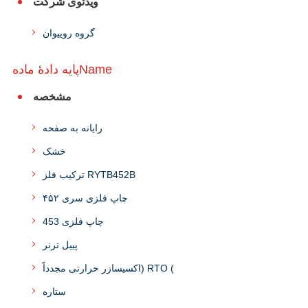
ویدئوی شرکت
گروه روییوان
پایه دادۀ مادهName
مشخصه
رایانه به صفحه
خشک
ترکیب فلز RYTB452B
چاپ فلزی سری ۴۵۲
چاپ فلزی 453
پییل ترنر
اکسیسازر حرارتی مجدداً) RTO (
ستاره