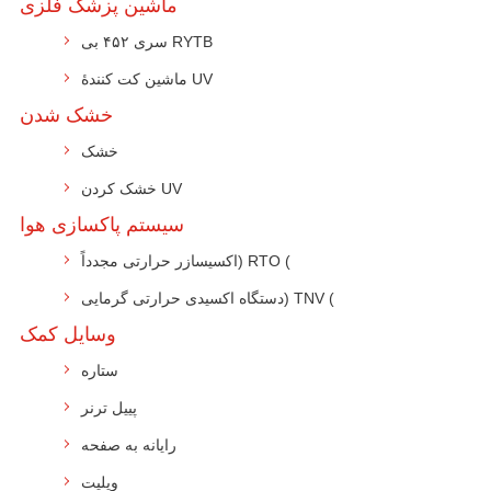
ماشین پزشک فلزی
سری ۴۵۲ بی RYTB
ماشین کت کنندۀ UV
خشک شدن
خشک
خشک کردن UV
سیستم پاکسازی هوا
اکسیسازر حرارتی مجدداً) RTO (
دستگاه اکسیدی حرارتی گرمایی) TNV (
وسایل کمک
ستاره
پییل ترنر
رایانه به صفحه
ویلیت