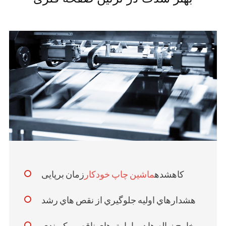
کاهشده
ماشین چاپ خودکار
زمان برپایی
هشدارهاي اوليه جلوگيري از نقص هاي رشد
خارج زباله ها در پارامترهای ناقص پیکربندی