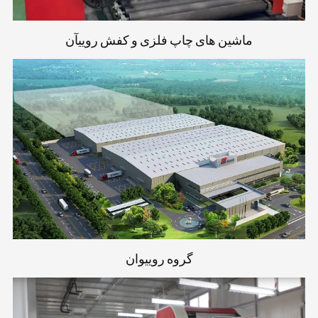
ماشین های چاپ فلزی و کفش روییآن
گروه روییوان