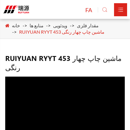
FA


مقدار فلزی
ویدئویی
منابع ها
خانه
RUIYUAN RYYT 453 ماشین چاپ چهار رنگی
RUIYUAN RYYT 453 ماشین چاپ چهار
رنگی