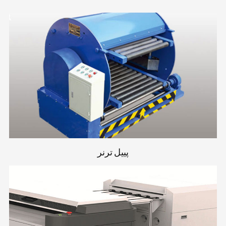
پییل ترنر