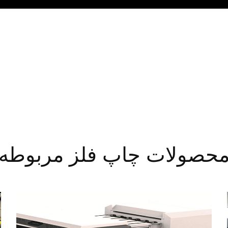
حصولات چاپ فلز مربوطه