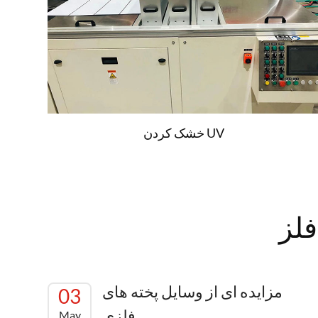
رایانه به صفحه
بیشتر بخونید
خشک کردن UV
فلز
مزایده ای از وسایل پخته های
03
فلزی
May