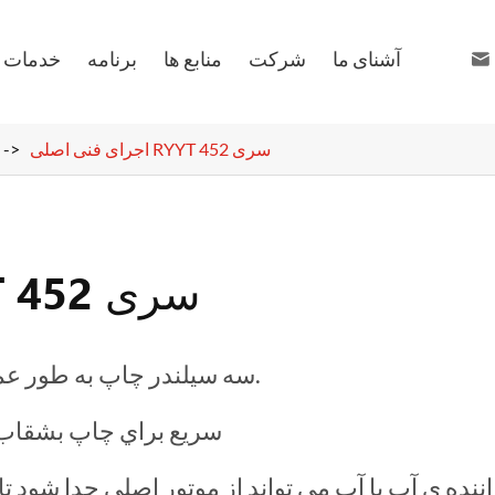
آشنای ما
شرکت
منابع ها
برنامه
خدمات ه

sales99@ruiyuan
+86 1
اجرای فنی اصلی RYYT 452 سری
اجرای فنی اصلی RYYT 452 سری
سه سیلندر چاپ به طور عمودی برای عملیات ساده ترتیب می شود.
سريع براي چاپ بشقاب 