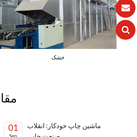
خشک
مقال
ماشین چاپ خودکار: انقلاب
01
صنعت چاپی
Sep