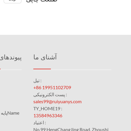
آشنای ما
پیوندهای
تیل :
+86 19951102709
پست الکترونیکی :
sales99@ruiyuanys.com
TY_HOME19 :
پایه دادۀ مادهName
13584963346
اعتیاد :
No.99 HengChangJing Road, Zhoushi