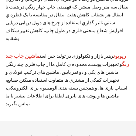
انتقال سه متر وصل ميشن که فهميدن چاپ چهار رنگي در هفت تا
انتقال هر بشقاب کاهش هفت انتقال در مقايسه با يک قطره ي
سنتي تاثير گذاري استفاده از چرخ های دوبل دریایی دریایی
افزایش شعاع منحنی فلزی در طول چاپ، کاهش تغيير شکاف
بشقابه
ريويون
ماشین چاپ چند
رهبر بازار و تکنولوژی در تولید چین است
رنگ
و تجهيزات پوست. محدوده ي کامل ما از چاپ فلزي چند رنگي
ماشين هاي يکي و دو نفر پايين، ماشين هاي ترکيب فولادي و
تجهيزات کمکي از مشتري ها متفاوت استفاده ميکنن صنایع،
اسباب بازی ها، و همچنین بسته بندی آلومینیوم برای الکترونیکی،
ماشین ها و پوشه های باتری. لطفا برای اطلاعات بیشتر با ما
تماس بگیرید