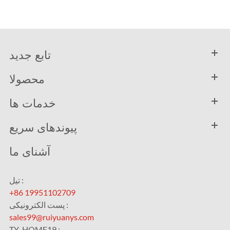
تابع جدید
محصولا
خدمات ها
پیوندهای سریع
آشنای ما
تیل :
+86 19951102709
پست الکترونیکی :
sales99@ruiyuanys.com
TY_HOME19 :