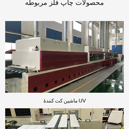
محصولات چاپ فلز مربوطه
ماشین کت کنندۀ UV