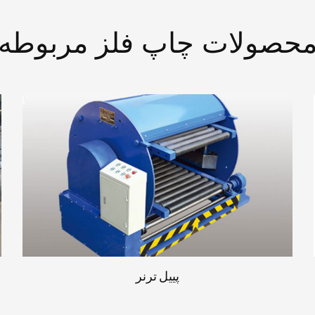
حصولات چاپ فلز مربوطه
ماشین چاپ تین پلات
بیشتر بخونید
پییل ترنر