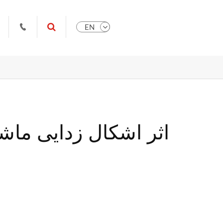
EN

ys.com
9951102709
اثر اشکال زدایی ما