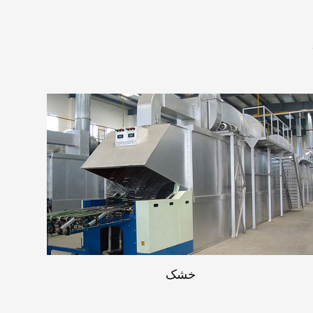
پییل ترنر
بیشتر بخونید
خشک