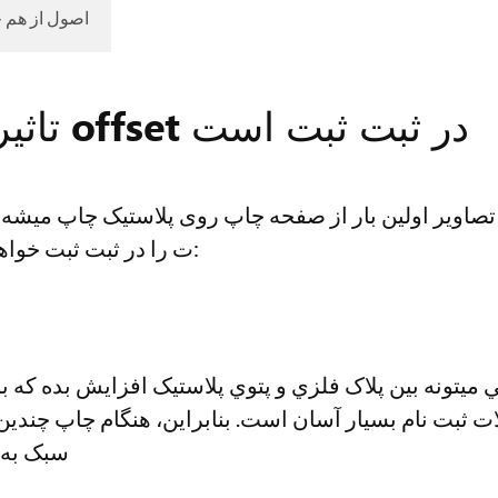
2. اصول از ه
تاثیر اشکال زدای ماشین چاپ offset در ثبت ثبت است
اویر اولین بار از صفحه چاپ روی پلاستیک چاپ میشه و
فرآیند اشکال زدایی ماشین چاپ انفrseت را در ثبت ثبت خواهیم کرد:
ي ميتونه بين پلاک فلزي و پتوي پلاستيک افزايش بده که
 ثبت نام بسیار آسان است. بنابراین، هنگام چاپ چندین
سبک به 