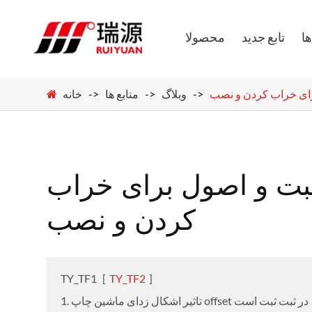
ا
تابع جدید
محصولا
رای خراب کردن و نصب
وبلاگ
منابع ها
خانه
بت و اصول برای خراب
کردن و نصب
TY_TF1
[
TY_TF2
]
1. تاثیر اشکال زدای ماشین چاپ offset در ثبت ثبت است