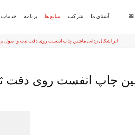
آشنای ما
شرکت
منابع ها
برنامه
خدمات ه

sales99@ruiyuan
+86 1
اثر اشکال زدایی ماشین چاپ انفست روی دقت ثبت و اصول ب
شین چاپ انفست روی دقت ث