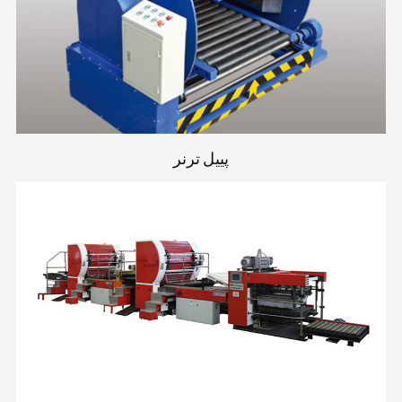
پییل ترنر