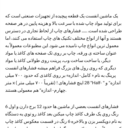
یک ماشین انفست یک قطعه پیچیده از تجهیزات صنعتی است که
برای تولید مواد چاپ شده با سرعت بالا و هزینه پایین در هر صفحه
طراحی شده است. ...... فشارهای چاپ از لحاظ تجاری در دسترس
هستند و آنها از انواع مختلف تکنیک های چاپ استفاده می کنند، اما
معمول ترین انواع چاپ نامیده می شود. این مطبوعات معمولاً به
عنوان ساخته ی ورقه، چاپ بر روی تک صفحه های کاغذ یا مواد
دیگر، یا ساخت ساخت وب، پرینت روی طولانی کاغذ یا مواد
دیگری که روی رول های بزرگ فراهم میشه فشارهای انفست
پرینگ به نام « کامل- اندازه» بر روی کاغذی که حدود ۷۰۰ میلی
متر x ( تقریباً ۷۰۰ میلی متر) ! 28 اينچ فشارهای "Half- اندازه" و "
چهارم- اندازه" هم معمولی هستند.
فشارهای انفست بعضي از ماشين ها حدود 12 برج دارن و اول 6
رنگ روي يک طرف کاغذ چاپ ميکنن بعد کاغذ رو توي يه دستگاه
به نام دوپکسر بزن و بالاخره 6 رنگ در قسمت معکوس کاغذ چاپ