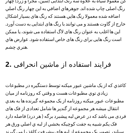
کن معمولاً سیاه به علاوه سه رنگ ابتدایی (سین، مجرا و زرد) چهار
رنگ اصلی چاپ شده اند. جوهرهاي اضافي به اين چهار رنگ اصلي
اضافه شده معمولا رنگ هايي هستند که رنگ های بسیار اشکال
خارج از گاوت هستند و می توانند با رنگ های ابتدایی به دست آورد.
این ها اغلب به عنوان رنگ های لاگ استفاده می شوند، یا ممکن
است رنگ هایی برای رنگ های خاص استفاده شود. عوارض هاي
هنري چشم.
2. فرایند استفاده از ماشین انحرافی
کاغذي که از يک ماشين عبور ميکنه توسط دستگيره در مطبوعات
زيادي توي مطبوعات هست و وقتي که روزنامه از ميان
مطبوعات عبور ميکنه روزنامه از يک مجموعه گيرنده ها به بعدي
انتقال ميشه هر مجموعه از گندپر ها شامل تعدادی از فک های
فردی می باشد که در عرض لبه پیشبرد برگه ( هر درد) فاصله دارد
فک يکم شبيه يه جفت کوچيکه بخشي از لبه ي اصلي ورق هر
سیلندر تصویر یک مجموعه از لبه های پیشرفت کاغذ را می گیرند