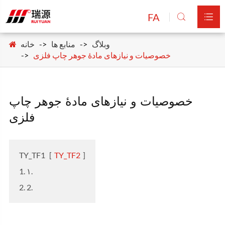
FA


وبلاگ
منابع ها
خانه
خصوصیات و نیازهای مادهٔ جوهر چاپ فلزی
خصوصیات و نیازهای مادهٔ جوهر چاپ
فلزی
TY_TF1
[
TY_TF2
]
1. ۱.
2. 2.